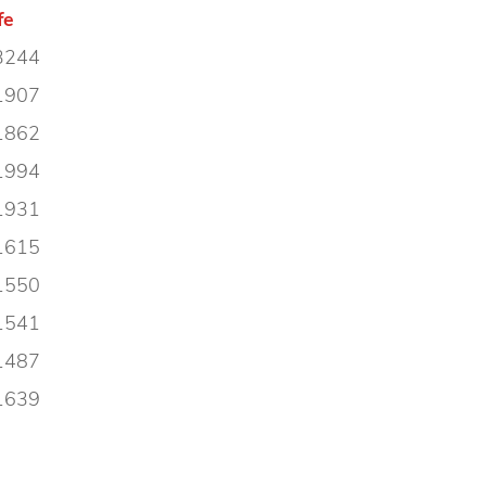
fe
 3244
 1907
 1862
 1994
 1931
 1615
 1550
 1541
 1487
 1639