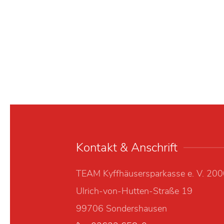
Kontakt & Anschrift
TEAM Kyffhäusersparkasse e. V. 20
Ulrich-von-Hutten-Straße 19
99706 Sondershausen