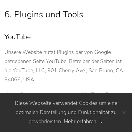
6. Plugins und Tools
YouTube
Unsere Website nutzt Plugins der von Google
betriebenen Seite YouTube. Betreiber der Seiten ist
die YouTube, LLC, 901 Cherry Ave., San Bruno, CA
94066, USA.
Wenn Sie eine unserer mit einem YouTube-Plugin
Diese Webseite verwendet Cookies um eine
ausgestatteten Seiten besuchen, wird eine
optimalen Darstellung und Funktionalität zu
Verbindung zu den Servern von YouTube hergestellt.
gewährleisten.
Mehr erfahren
Dabei wird dem YouTube-Server mitgeteilt, welche
unserer Seiten Sie besucht haben.