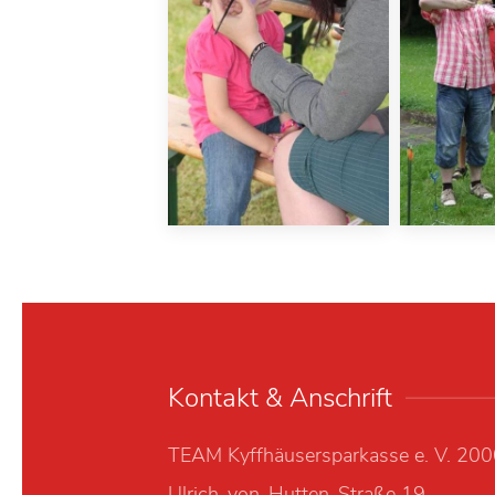
Kontakt & Anschrift
TEAM Kyffhäusersparkasse e. V. 20
Ulrich-von-Hutten-Straße 19