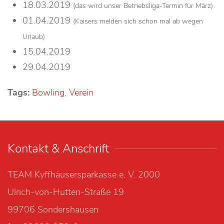
18.03.2019
(das wird unser Betriebsliga-Termin für März)
01.04.2019
(Kaisers melden sich schon mal ab wegen
Urlaub)
15.04.2019
29.04.2019
Tags:
Bowling
,
Verein
Kontakt & Anschrift
TEAM Kyffhäusersparkasse e. V. 2000
Ulrich-von-Hutten-Straße 19
99706 Sondershausen